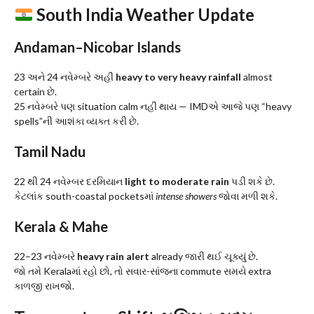
South India Weather Update
Andaman–Nicobar Islands
23 અને 24 નવેમ્બરે અહીં
heavy to very heavy rainfall
almost
certain છે.
25 નવેમ્બરે પણ situation calm નહીં થાય — IMDએ આજે પણ “heavy
spells”ની આશંકા વ્યક્ત કરી છે.
Tamil Nadu
22 થી 24 નવેમ્બર દરમિયાન
light to moderate rain
પડી શકે છે.
કેટલાંક south-coastal pocketsમાં
intense showers
જોવા મળી શકે.
Kerala & Mahe
22–23 નવેમ્બરે
heavy rain alert
already જારી થઈ ચૂક્યું છે.
જો તમે Keralaમાં રહો છો, તો સવાર-સાંજના commute સમયે extra
કાળજી રાખજો.