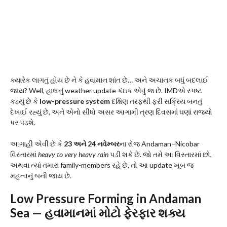
ક્યારેક લાગતું હોય છે ને કે હવામાન શાંત છે… અને અચાનક બધું બદલાઈ
જાય? Well, હાલનું weather update કંઇક એવું જ છે. IMDએ સ્પષ્ટ
કહ્યું છે કે
low-pressure system
દક્ષિણ તરફથી ફરી સક્રિય બનતું
દેખાઈ રહ્યું છે, અને એનો સીધો અસર આગામી ત્રણ દિવસમાં ઘણાં રાજ્યો
પર પડશે.
આગાહી એવી છે કે
23 અને 24 નવેમ્બર
ના રોજ Andaman–Nicobar
વિસ્તારમાં
heavy to very heavy rain
પડી શકે છે. જો તમે આ વિસ્તારમાં છો,
અથવા ત્યાં તમારા family-members રહે છે, તો આ update ખૂબ જ
મહત્વનું બની જાય છે.
Low Pressure Forming in Andaman
Sea — હવામાનમાં મોટો ફેરફાર શક્ય