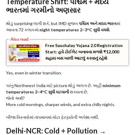
Temperature Shift: પશ્ચિમ + મધ્ય
ભારતમાં ગરમીનો અણસાર
થોડું surprising લાગી શકે, but IMD મુજબ
પશ્ચિમ અને મધ્ય ભારત
માં
આવતા 72 કલાકમાં
night temperatures 2–3°C સુધી વધશે
.
Free Sauchalay Yojana 2.0 Registration
Start: હવે ટોઈલેટ બનાવવા મળશે ₹12,000
સહાય બસ ખાલી આટલું કરવાનું રહેશે
Yes, even in winter transition.
પરંતુ Northwest India માટે picture થોડું અલગ છે. અહીં
minimum
temperatures 2–4°C સુધી ઘટવાની
શક્યતા છે.
જેનો અર્થ?
More cold mornings, sharper winds, and extra chilly nights.
બીજા વિસ્તારોમાં તાપમાનમાં મોટા ફેરફારોની અપેક્ષા નથી.
Delhi-NCR: Cold + Pollution →