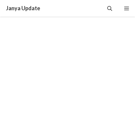
Skip
Janya Update
Me
to
content