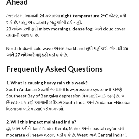
Ahead
ઝારખંડમાં આગામી 24 કલાકમાં
night temperature 2°C
જેટલું વધી
શકે છે, પરંતુ એ stability બહુ લાંબી ટકે નહીં.
23 નવેમ્બરથી ફરી
misty mornings
,
dense fog
, અને cloud cover
વધવાની આશંકા છે.
North Indiaનો cold wave અસર Jharkhand સુધી પહોંચશે, જેનાથી
26
અને 27 નવેમ્બરે વધુ ઠંડી
પડી શકે છે.
Frequently Asked Questions
1. What is causing heavy rain this week?
South Andaman Seaમાં બનાવાતા low-pressure systemના કારણે
Southeast Bay of Bengalમાં depression વિકસતું દેખાઈ રહ્યું છે. આ
સિસ્ટમના કારણે આગામી 3 દિવસ South India અને Andaman–Nicobar
વિસ્તારમાં ભારે વરસાદ જોવા મળશે.
2. Will this impact mainland India?
હા, ખાસ કરીને Tamil Nadu, Kerala, Mahe, અને coastal regionsમાં
moderate થી heavy વરસાદ પડી શકે છે. West અને Central Indiaમાં