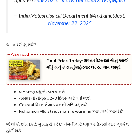
updates!
#IISF2025
…
pic.twitter.com/i2rWvqwqmO
— India Meteorological Department (@Indiametdept)
November 22, 2025
આ કારણે શું થશે?
Gold Price Today: લગ્ન સીઝનમાં સોનું આજે
મોંઘું થયું કે સસ્તું શહેરવાર લેટેસ્ટ ભાવ જાણો
વાતાવરણ વધુ ભેજાળ બનશે
વરસાદની તીવ્રતા 2–3 દિવસ માટે વધી જશે
Coastal વિસ્તારોમાં પવનની ગતિ વધુ થશે
Fishermen માટે
strict marine warning
આપવામાં આવી છે
જે લોકો દરિયાકાંઠે મુસાફરી કરે છે, તેમની માટે પણ આ દિવસો થોડા મુશ્કેલ
હોઈ શકે.