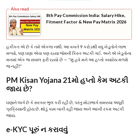
8th Pay Commission India: Salary Hike,
Fitment Factor & New Pay Matrix 2026
હકીકત એ છે કે તમે એકલા નથી. આ વખતે 9 કરોડથી વધુ ખેડૂતોને લાભ
મળ્યો, પણ ઘણા એવા પણ રહ્યા જેમની કિસ્ત અટકી ગઈ. અને એ ખેડૂતોના
મનમાં એક જ સવાલ ફરી રહ્યો છે — “શું હવે મને આ હપ્તો ક્યારેય મળશે
જ નહીં?”
PM Kisan Yojana 21મો હપ્તો કેમ અટકી
જાય છે?
ઘણાને લાગે છે કે સરકાર ભુલ કરી રહી છે, પરંતુ મોટાભાગે સમસ્યા અધૂરી
પ્રક્રિયાની હોય છે. થોડું કામ બાકી રહી જાય અને આખી રકમ અટકી
જાય.
e-KYC પૂરું ન કરાવવું