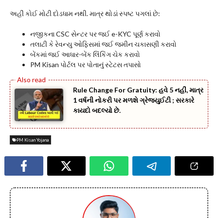
અહીં કોઈ મોટી દોડધામ નથી. માત્ર થોડાં સ્પષ્ટ પગલાં છે:
નજીકના CSC સેન્ટર પર જઈ e-KYC પૂર્ણ કરાવો
તલાટી કે રેવન્યુ ઓફિસમાં જઈ જમીન ચકાસણી કરાવો
બેંકમાં જઈ આધાર-બેંક લિંકિંગ ચેક કરાવો
PM Kisan પોર્ટલ પર પોતાનું સ્ટેટસ તપાસો
Rule Change For Gratuity: હવે 5 નહીં, માત્ર
1 વર્ષની નોકરી પર મળશે ગ્રેજ્યુઈટી ; સરકારે
કાયદો બદલ્યો છે.
PM Kisan Yojana