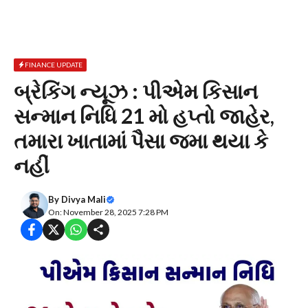
FINANCE UPDATE
બ્રેકિંગ ન્યૂઝ : પીએમ કિસાન
સન્માન નિધિ 21 મો હપ્તો જાહેર,
તમારા ખાતામાં પૈસા જમા થયા કે
નહીં
By
Divya Mali
On: November 28, 2025 7:28 PM