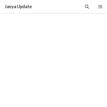
Skip
Janya Update
Me
to
content