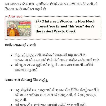
આ યોજના માટે e-KYC ફરજિયાત છે.જો તમારું e-KYC અપડેટ નથી, તો
સિસ્ટમ તમને અયોગ્ય ગણાવે છે.
EPFO Interest: Wondering How Much
Interest You Earned This Year? Here’s
the Easiest Way to Check
જમીન ચકાસણી ન થવી
ખેડૂત હોવું પૂરતું નથી, જમીનની ચકાસણી પણ જરૂરી છે.
સરકાર ખાતરી કરવા માંગે છે કે ખેતીલાયક જમીન સાચે તમારી જ છે.
જો ભૂ-સત્યાપન પૂર્ણ નથી થયું, તો તમારું નામ લાભાર્થી યાદીમાં
આગળ વધતું નથી.
આધાર અને બેંક ખાતું લિંક ન હોવું
ઘણા ખેડૂતોને ખબર પણ નથી કે આધાર-બેંક લિંકિંગ કેટલું જરૂરી છે.
જો આધાર કાર્ડ બેંક ખાતા સાથે જોડાયેલું નથી, તો પૈસા ટ્રાન્સફર
થતું નથી.
તમે પાત્ર હોવા છતાં રકમ ખાતામાં પહોંચી જ શકતી નથી.