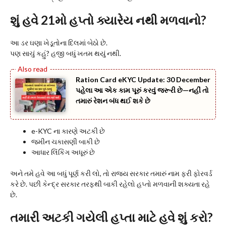
શું હવે 21મો હપ્તો ક્યારેય નથી મળવાનો?
આ ડર ઘણા ખેડૂતોના દિલમાં બેઠો છે.
પણ સાચું કહું? હજી બધું ખતમ થયું નથી.
Ration Card eKYC Update: 30 December
પહેલા આ એક કામ પૂરું કરવું જરૂરી છે—નહીં તો
તમારું રેશન બંધ થઈ શકે છે
e-KYC ના કારણે અટકી છે
જમીન ચકાસણી બાકી છે
આધાર લિંકિંગ અધૂરું છે
અને તમે હવે આ બધું પૂર્ણ કરી લો, તો રાજ્ય સરકાર તમારું નામ ફરી ફોરવર્ડ
કરે છે. પછી કેન્દ્ર સરકાર તરફથી બાકી રહેલો હપ્તો મળવાની શક્યતા રહે
છે.
તમારી અટકી ગયેલી હપ્તા માટે હવે શું કરો?