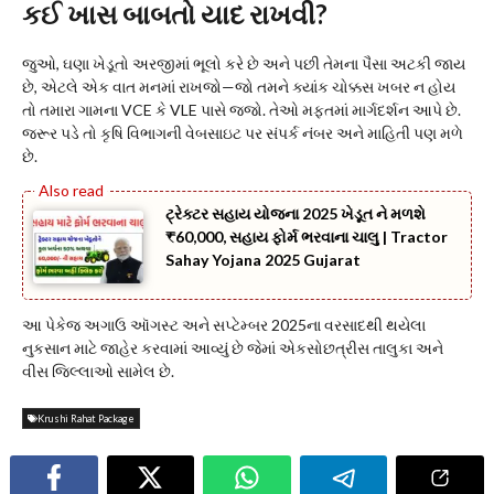
કઈ ખાસ બાબતો યાદ રાખવી?
જુઓ, ઘણા ખેડૂતો અરજીમાં ભૂલો કરે છે અને પછી તેમના પૈસા અટકી જાય
છે, એટલે એક વાત મનમાં રાખજો—જો તમને ક્યાંક ચોક્કસ ખબર ન હોય
તો તમારા ગામના VCE કે VLE પાસે જજો. તેઓ મફતમાં માર્ગદર્શન આપે છે.
જરૂર પડે તો કૃષિ વિભાગની વેબસાઇટ પર સંપર્ક નંબર અને માહિતી પણ મળે
છે.
ટ્રેક્ટર સહાય યોજના 2025 ખેડૂત ને મળશે
₹60,000, સહાય ફોર્મ ભરવાના ચાલુ | Tractor
Sahay Yojana 2025 Gujarat
આ પેકેજ અગાઉ ઑગસ્ટ અને સપ્ટેમ્બર 2025ના વરસાદથી થયેલા
નુકસાન માટે જાહેર કરવામાં આવ્યું છે જેમાં એકસોછત્રીસ તાલુકા અને
વીસ જિલ્લાઓ સામેલ છે.
Krushi Rahat Package