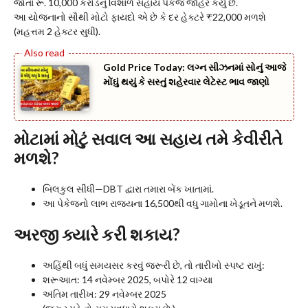
જોતા રૂ. 10,000 કરોડનું વિશાળ સહાય પેકેજ જાહેર કર્યું છે.
આ યોજનાનો સૌથી મોટો ફાયદો એ છે કે દર હેક્ટરે ₹22,000 મળશે
(મહત્તમ 2 હેક્ટર સુધી).
Gold Price Today: લગ્ન સીઝનમાં સોનું આજે
મોંઘું થયું કે સસ્તું શહેરવાર લેટેસ્ટ ભાવ જાણો
મોટામાં મોટું સવાલ આ સહાય તમે કેવીરીતે
મળશે?
બિલકુલ સીધી—DBT દ્વારા તમારા બેંક ખાતામાં.
આ પેકેજનો લાભ રાજ્યના 16,500થી વધુ ગામોના ખેડૂતને મળશે.
અરજી ક્યારે કરી શકાય?
અહિંથી બધું સમયસર કરવું જરૂરી છે, તો તારીખો સ્પષ્ટ રાખું:
શરૂઆત: 14 નવેમ્બર 2025, બપોરે 12 વાગ્યા
અંતિમ તારીખ: 29 નવેમ્બર 2025