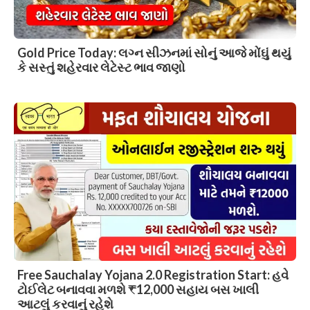
Gold Price Today: લગ્ન સીઝનમાં સોનું આજે મોંઘું થયું
કે સસ્તું શહેરવાર લેટેસ્ટ ભાવ જાણો
Free Sauchalay Yojana 2.0 Registration Start: હવે
ટોઈલેટ બનાવવા મળશે ₹12,000 સહાય બસ ખાલી
આટલું કરવાનું રહેશે