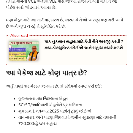
તમારા ગામના VCE અથવા VLE પાસે જાઓ. રાજ્યના બધા ગામોને આ
પોર્ટલ સાથે જોડવામાં આવ્યા છે.
ઘણા ખેડૂત માટે આ માર્ગ વધુ સરળ છે, કારણ કે તેઓ અરજી પણ ભરી આપે
છે અને ભૂલો ન રહે તે સુનિશ્ચિત કરે છે.
પાક નુકસાન સહાય માટે કેવી રીતે અરજી કરવી ?
ક્યા ડોક્યુમેન્ટ જોઈએ અને સહાય ક્યારે મળશે
આ પેકેજ માટે કોણ પાત્ર છે?
અહીં ઘણી વાર ગેરસમજ થાય છે, તો સંક્ષેપમાં સ્પષ્ટ કરી દઉં:
ગુજરાતના બધા જિલ્લાના ખેડૂત
SC/ST/આદિવાસી ખેડૂતોને પ્રાથમિકતા
નુકસાન 1 નવેમ્બર 2025 પછીનું હોવું જોઈએ
વાવ-થરાદ અને પાટણ જિલ્લામાં જમીન સુધારણા માટે વધારાની
₹20,000/હેક્ટર સહાય