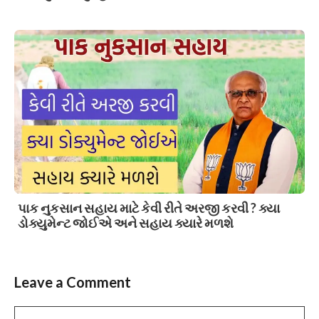
પાક નુકસાન સહાય માટે કેવી રીતે અરજી કરવી ? ક્યા
ડોક્યુમેન્ટ જોઈએ અને સહાય ક્યારે મળશે
Leave a Comment
Comment