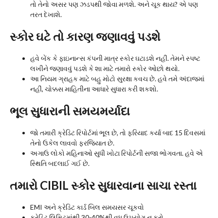
તો તેનો અસર પણ ઝડપથી જોવા મળશે. અને ચૂક થાય? એ પણ
તરત દેખાશે.
સ્કોર ઘટે તો કારણ જણાવવું પડશે
હવે બેંક કે ફાઇનાન્સ કંપની માત્ર સ્કોર ઘટાડશે નહીં. તેમને સ્પષ્ટ
લખીને જણાવવું પડશે કે શા માટે તમારો સ્કોર ઓછો થયો.
આ નિયમ ગ્રાહક માટે બહુ મોટો સુરક્ષા કવચ છે. હવે તમે અંદાજમાં
નહીં, ચોક્કસ માહિતીના આધારે સુધારા કરી શકશો.
ભૂલ સુધારાની સમયમર્યાદા
જો તમારી ક્રેડિટ રિપોર્ટમાં ભૂલ છે, તો ફરિયાદ કર્યા બાદ 15 દિવસમાં
તેનો ઉકેલ લાવવો ફરજિયાત છે.
અગાઉ લોકો મહિનાઓ સુધી ખોટા રિપોર્ટની સજા ભોગવતા. હવે એ
સ્થિતિ બદલાઈ ગઈ છે.
તમારો CIBIL સ્કોર સુધારવાના સાચા રસ્તા
EMI અને ક્રેડિટ કાર્ડ બિલ સમયસર ચૂકવો
ક્રેડિટ લિમિટમાંથી 30-40%થી વધુ ઉપયોગ ન કરો