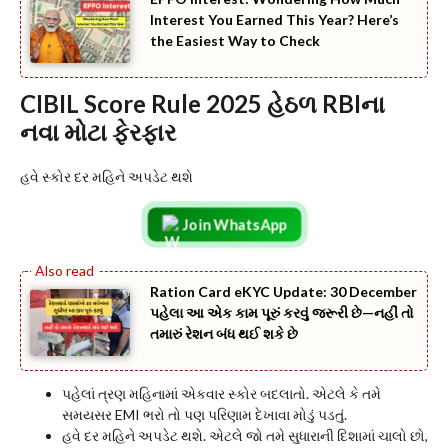
Interest You Earned This Year? Here’s
the Easiest Way to Check
CIBIL Score Rule 2025 હેઠળ RBIના
નવા મોટા ફેરફાર
હવે સ્કોર દર મહિને અપડેટ થશે
Join WhatsApp
Ration Card eKYC Update: 30 December
પહેલા આ એક કામ પૂરું કરવું જરૂરી છે—નહીં તો
તમારું રેશન બંધ થઈ શકે છે
પહેલાં ત્રણ મહિનામાં એકવાર સ્કોર બદલાતો. એટલે કે તમે
સમયસર EMI ભરો તો પણ પરિણામ દેખાવા મોડું પડતું.
હવે દર મહિને અપડેટ થશે. એટલે જો તમે સુધારાની દિશામાં ચાલો છો,