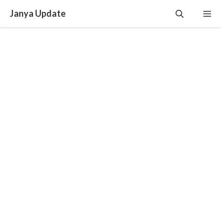
Skip
Janya Update
Me
to
content