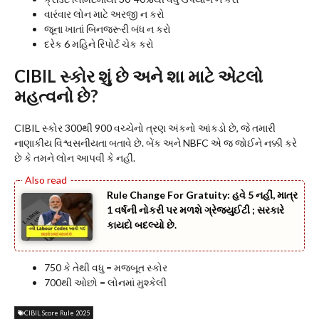
વારંવાર લોન માટે અરજી ન કરો
જૂના ખાતાં બિનજરૂરી બંધ ન કરો
દરેક 6 મહિને રિપોર્ટ ચેક કરો
CIBIL સ્કોર શું છે અને શા માટે એટલો
મહત્વનો છે?
CIBIL સ્કોર 300થી 900 વચ્ચેનો ત્રણ અંકનો આંકડો છે, જે તમારી
નાણાકીય વિશ્વસનીયતા બતાવે છે. બેંક અને NBFC એ જ જોઈને નક્કી કરે
છે કે તમને લોન આપવી કે નહીં.
Rule Change For Gratuity: હવે 5 નહીં, માત્ર
1 વર્ષની નોકરી પર મળશે ગ્રેજ્યુઈટી ; સરકારે
કાયદો બદલ્યો છે.
750 કે તેથી વધુ = મજબૂત સ્કોર
700થી ઓછો = લોનમાં મુશ્કેલી
CIBIL Score Rule 2025